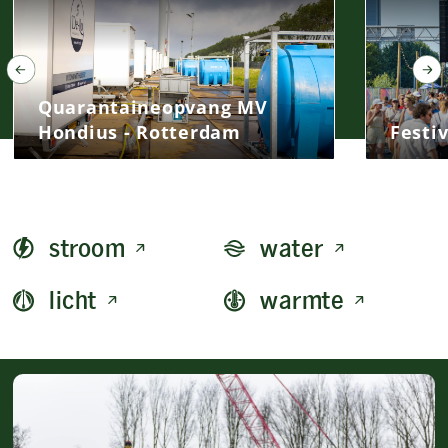
Quarantaineopvang MV
Hondius - Rotterdam
Festi
stroom
water
licht
warmte