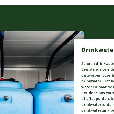
Drinkwate
Schoon drinkwater 
Een standalone dr
ontworpen voor h
drinkwater. Het 
water en naar de 
het door ons wor
of aftappunten. I
drinkwatercontain
drinkwatertank bi