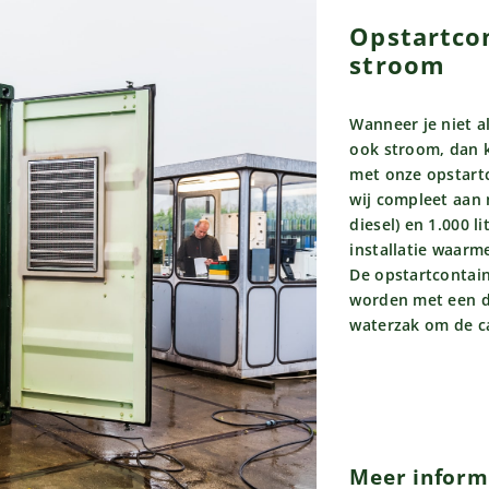
Opstartcon
stroom
Wanneer je niet a
ook stroom, dan 
met onze opstartc
wij compleet aan m
diesel) en 1.000 l
installatie waarm
De opstartcontai
worden met een dr
waterzak om de ca
Meer inform