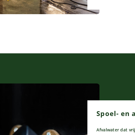
Spoel- en 
Afvalwater dat vri