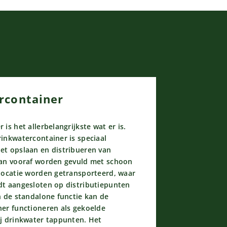
rcontainer
is het allerbelangrijkste wat er is.
inkwatercontainer is speciaal
et opslaan en distribueren van
kan vooraf worden gevuld met schoon
locatie worden getransporteerd, waar
dt aangesloten op distributiepunten
n de standalone functie kan de
er functioneren als gekoelde
j drinkwater tappunten. Het