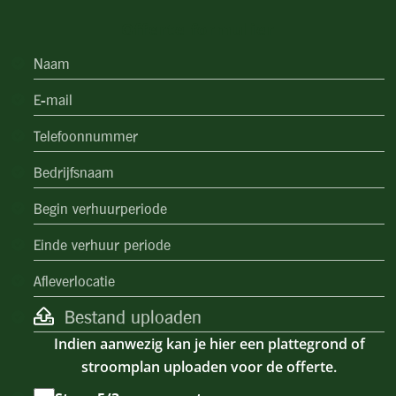
Offerte formulier
s
D
s
s
D
JJ
s
Bestand uploaden
JJ
Indien aanwezig kan je hier een plattegrond of
stroomplan uploaden voor de offerte.