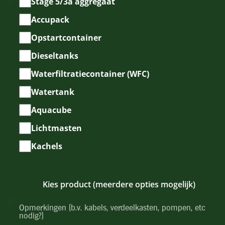
Kies
Stage 5/3a aggregaat
product
Accupack
(meerdere
Opstartcontainer
opties
mogelijk)
Dieseltanks
Waterfiltratiecontainer (WFC)
Watertank
Aquacube
Lichtmasten
Kachels
Kies product (meerdere opties mogelijk)