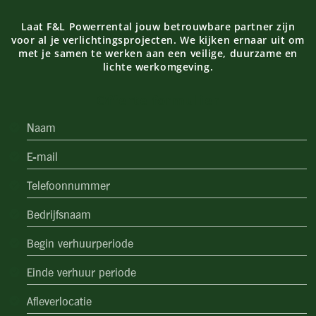
Laat F&L Powerrental jouw betrouwbare partner zijn
voor al je verlichtingsprojecten. We kijken ernaar uit om
met je samen te werken aan een veilige, duurzame en
lichte werkomgeving.
Offerte formulier
s
D
s
s
D