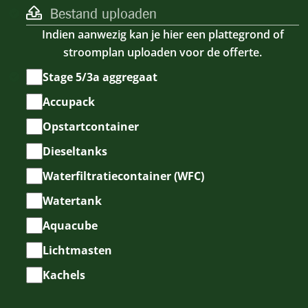
JJ
s
Bestand uploaden
JJ
Indien aanwezig kan je hier een plattegrond of
stroomplan uploaden voor de offerte.
Kies
Stage 5/3a aggregaat
product
Accupack
(meerdere
Opstartcontainer
opties
mogelijk)
Dieseltanks
Waterfiltratiecontainer (WFC)
Watertank
Aquacube
Lichtmasten
Kachels