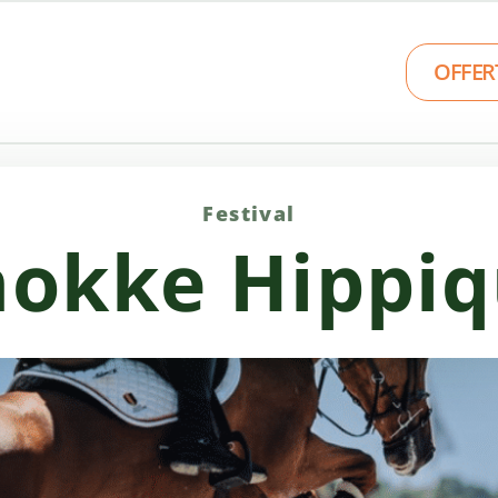
OFFER
Festival
okke Hippi