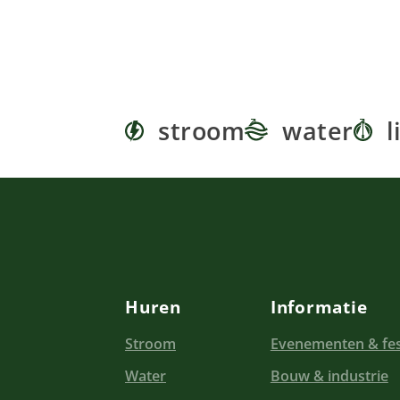
stroom
water
l
Huren
Informatie
Stroom
Evenementen & fes
Water
Bouw & industrie