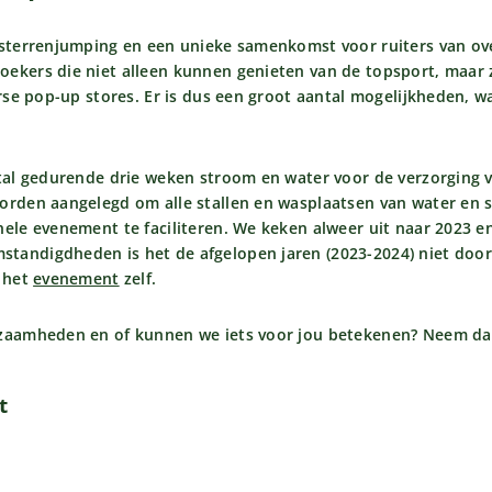
fsterrenjumping en een unieke samenkomst voor ruiters van ove
oekers die niet alleen kunnen genieten van de topsport, maar
erse pop-up stores. Er is dus een groot aantal mogelijkheden, w
ntal gedurende drie weken stroom en water voor de verzorging 
orden aangelegd om alle stallen en wasplaatsen van water en s
ele evenement te faciliteren. We keken alweer uit naar 2023 en
tandigdheden is het de afgelopen jaren (2023-2024) niet doo
n het
evenement
zelf.
kzaamheden en of kunnen we iets voor jou betekenen? Neem d
t