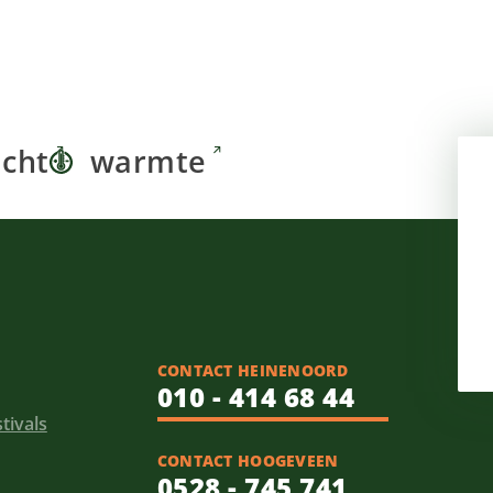
icht
warmte
CONTACT HEINENOORD
010 - 414 68 44
tivals
CONTACT HOOGEVEEN
0528 - 745 741