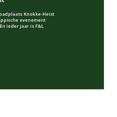
 badplaats Knokke-Heist
 hippische evenement
n ieder jaar is F&L