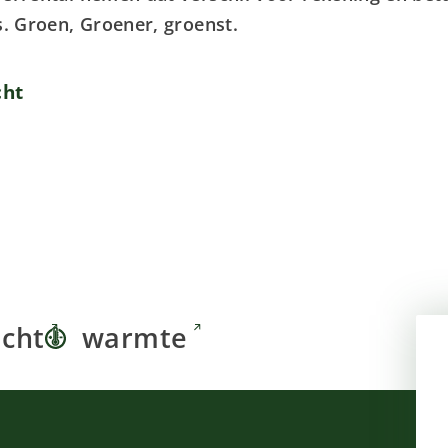
s. Groen, Groener, groenst.
cht
icht
warmte