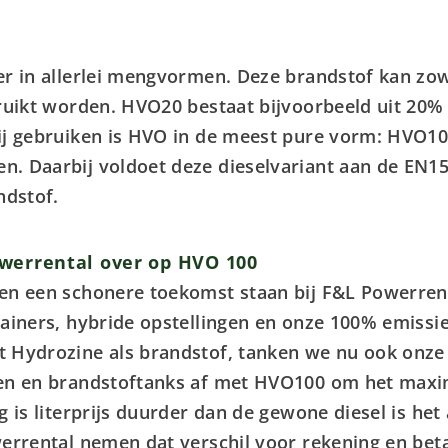
er in allerlei mengvormen. Deze brandstof kan zow
bruikt worden. HVO20 bestaat bijvoorbeeld uit 20%
ij gebruiken is HVO in de meest pure vorm: HVO10
. Daarbij voldoet deze dieselvariant aan de EN15
ndstof.
werrental over op HVO 100
en een schonere toekomst staan bij F&L Powerrent
tainers, hybride opstellingen en onze 100% emissi
 Hydrozine als brandstof, tanken we nu ook onze
en en brandstoftanks af met HVO100 om het maxim
g is literprijs duurder dan de gewone diesel is h
errental nemen dat verschil voor rekening en beta