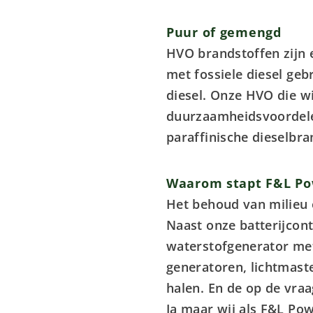
Puur of gemengd
HVO brandstoffen zijn 
met fossiele diesel ge
diesel. Onze HVO die w
duurzaamheidsvoordelen
paraffinische dieselbra
Waarom stapt F&L Po
Het behoud van milieu 
Naast onze batterijcon
waterstofgenerator met
generatoren, lichtmast
halen. En de op de vraa
Ja maar wij als F&L Pow