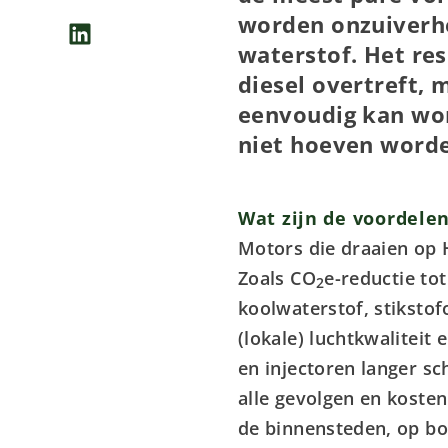
worden onzuiverh
waterstof. Het res
diesel overtreft, 
eenvoudig kan wor
niet hoeven word
Wat zijn de voordele
Motors die draaien op 
Zoals CO
e-reductie tot
2
koolwaterstof, stiksto
(lokale) luchtkwaliteit
en injectoren langer s
alle gevolgen en koste
de binnensteden, op bo