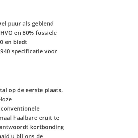
el puur als geblend
 HVO en 80% fossiele
0 en biedt
940 specificatie voor
al op de eerste plaats.
eloze
 conventionele
aal haalbare eruit te
et antwoordt kortbonding
ald u bij ons de