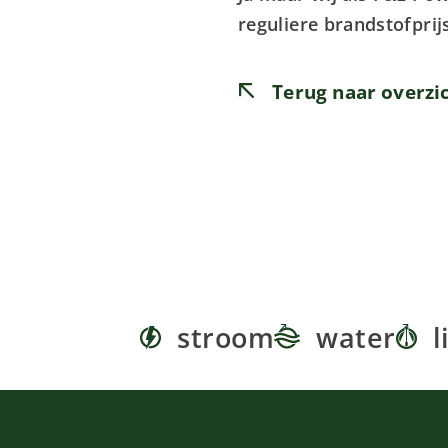
reguliere brandstofprij
Terug naar overzi
stroom
water
l