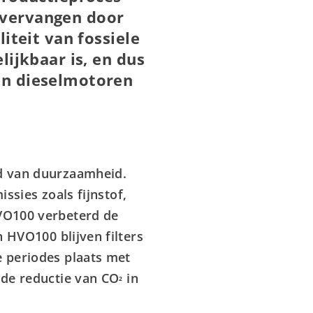
 vervangen door
iteit van fossiele
ijkbaar is, en dus
en dieselmotoren
ed van duurzaamheid.
ssies zoals fijnstof,
HVO100 verbeterd de
n HVO100 blijven filters
e periodes plaats met
 de reductie van CO
in
²