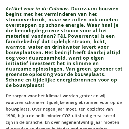
Artikel voor in de
Cobouw
. Duurzaam bouwen
begint
met
het verminderen van het
stroomverbruik, maar we zullen ook moeten
overstappen op schone energie. Waar haal je
die benodigde groene stroom voor al het
materieel vandaan? F&L Powerrental
is een
familiebedrijf dat tijdelijk stroom, licht,
warmte, water en drinkwater levert voor
bouwplaatsen.
Het bedrijf heeft
daarbij
altijd
oog voor duurzaamheid, want op eigen
initiatief investeert het in slimme en
duurzame oplossingen. Van groen, groener tot
groenste oplossing voor de bouwplaats.
Schone en tijdelijke energiebronnen voor op
de bouwplaats!
De zorgen voor het klimaat worden groter en wij
voorzien schone en tijdelijke energiebronnen voor op de
bouwplaats. Over negen jaar moet, ten opzichte van
1990, bijna de helft minder CO2-uitstoot gerealiseerd
zijn in de branche. En over negenentwintig jaar moeten
alle steden en dorpen in Nederland onder andere