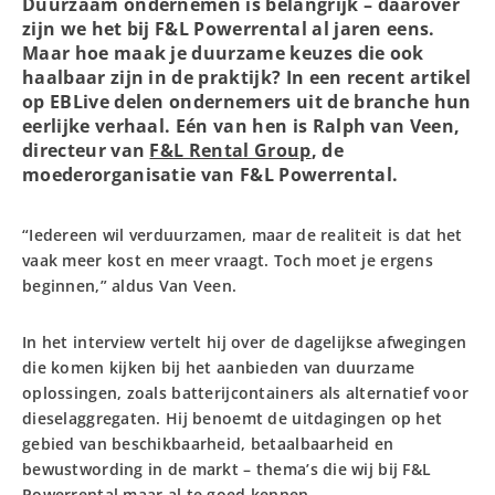
Duurzaam ondernemen is belangrijk – daarover
zijn we het bij F&L Powerrental al jaren eens.
Maar hoe maak je duurzame keuzes die ook
haalbaar zijn in de praktijk? In een recent artikel
op EBLive delen ondernemers uit de branche hun
eerlijke verhaal. Eén van hen is Ralph van Veen,
directeur van
F&L Rental Group
, de
moederorganisatie van F&L Powerrental.
“Iedereen wil verduurzamen, maar de realiteit is dat het
vaak meer kost en meer vraagt. Toch moet je ergens
beginnen,” aldus Van Veen.
In het interview vertelt hij over de dagelijkse afwegingen
die komen kijken bij het aanbieden van duurzame
oplossingen, zoals batterijcontainers als alternatief voor
dieselaggregaten. Hij benoemt de uitdagingen op het
gebied van beschikbaarheid, betaalbaarheid en
bewustwording in de markt – thema’s die wij bij F&L
Powerrental maar al te goed kennen.